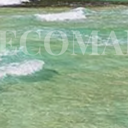
ECOMAN
dpo@eturia.ro