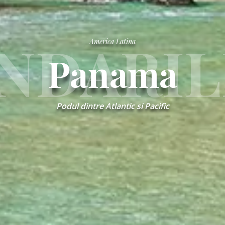
DARIL
America Latina
Panama
Podul dintre Atlantic si Pacific