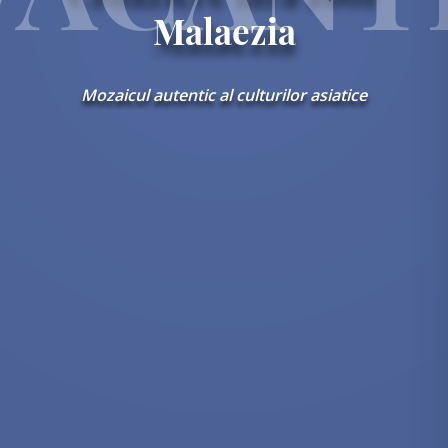
mi
Malaezia
Important!
email
de
Mozaicul autentic al culturilor asiatice
confirmare
dpo@eturia.ro