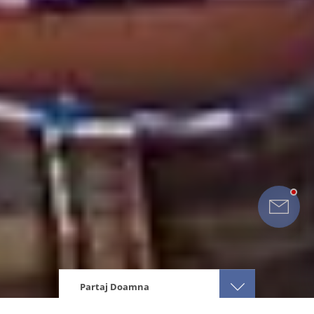
Partaj Doamna