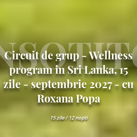
INSOTIT
Circuit de grup - Wellness
program in Sri Lanka, 15
zile - septembrie 2027 - cu
Roxana Popa
15 zile / 12 nopti