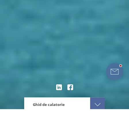
Ghid de calatorie
Eturia
America Latina
Panama
Atractii Panama