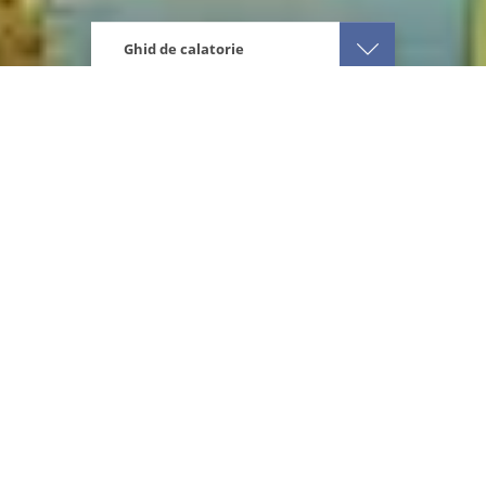
Ghid de calatorie
Eturia
America Latina
Nicaragua
Ce iti recomandam
Despre destinatie
Ce ai de vizitat
Afla cum e vremea
Sfaturi de calatorie
Ce iti recomandam
Prin ochii nostri