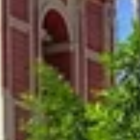
Newsletter
Standard
Newsletter
Oferta
zilei
Newsletter
Corporate
Hai
sa