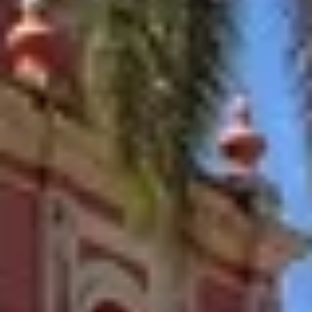
Newsletter
Standard
Newsletter
Oferta
zilei
Newsletter
Corporate
Hai
sa