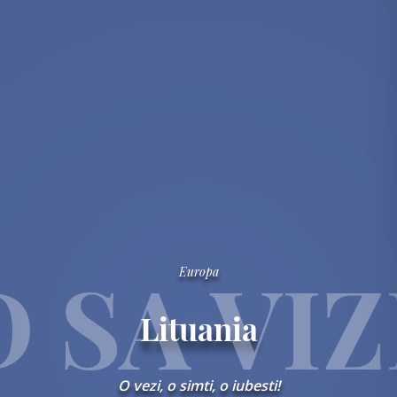
sms,
oferte
personalizate
.
dl
na
/
ra
Nume
 SA VIZ
Europa
Lituania
Prenume
O vezi, o simti, o iubesti!