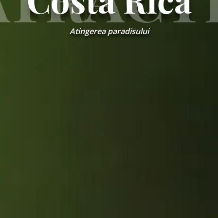
Atingerea paradisului