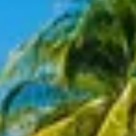
Newsletter
Standard
Newsletter
Oferta
zilei
Newsletter
Corporate
Hai
sa