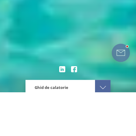
Ghid de calatorie
Eturia
America Latina
Belize
Sfaturi de calatorie