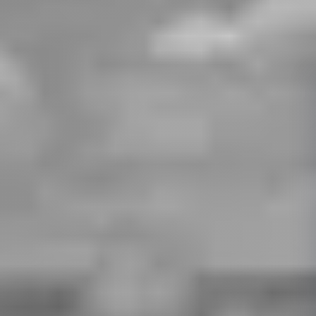
sms,
oferte
personalizate
.
dl
na
/
ra
Nume
Prenume