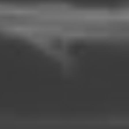
Doresc sa obtin finantare prin
Corporate
In baza acestei solicitari, voi fi contactat de un consultant
TBI pentru initierea procesului de finantare.
Beneficii abonare newsletter Eturia
Voucher valoric de 50 €
valabil pana la
30.11.2026
Oferte speciale create doar pentru tine
Esti primul care afla de ofertele Eturia
Articole si sfaturi de calatorie personalizate
Solicita Oferta