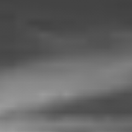
Newsletter
Standard
Newsletter
Oferta
zilei
Newsletter
Corporate
Hai
sa