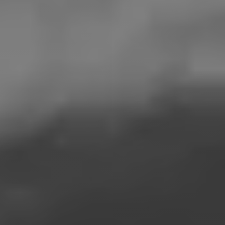
factura
dl
dna / dra
ta
Eturia
Nume
Newsletter
Standard
Numar
factura
Prenume
Data
Telefon
facturii
Email
Plateste
Alte detalii (preferinte, observatii, intrebari) -