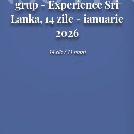
grup - Experience Sri
Lanka, 14 zile - ianuarie
2026
14 zile / 11 nopti