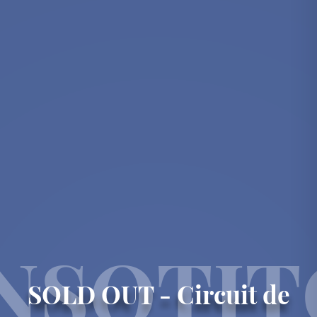
INSOTIT
SOLD OUT - Circuit de