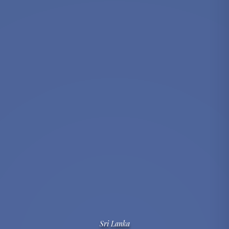
Sri Lanka