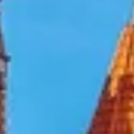
Newsletter
Standard
Newsletter
Oferta
zilei
Newsletter
Corporate
Hai
sa