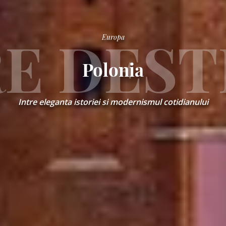
sms,
oferte
personalizate
.
E DEST
Europa
Polonia
dl
na
/
Intre eleganta istoriei si modernismul cotidianului
ra
Nume
Prenume