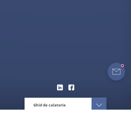
Ghid de calatorie
Eturia
Caraibe
Jamaica
Atractii
Vacante Dunn's River Falls