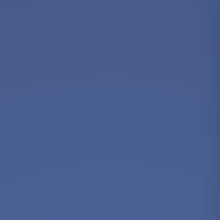
Newsletter
Standard
Newsletter
Oferta
zilei
Newsletter
Corporate
Hai
sa