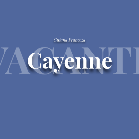
VACANT
Guiana Franceza
Cayenne