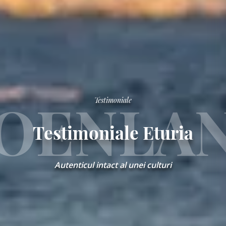
Newsletter
Standard
OENLA
Newsletter
Testimoniale
Oferta
zilei
Testimoniale Eturia
Newsletter
Corporate
Autenticul intact al unei culturi
Hai
sa