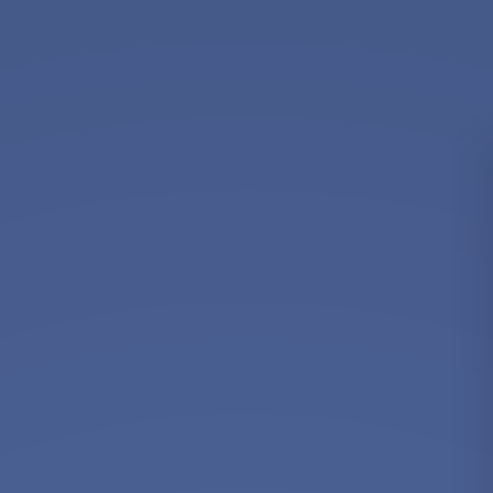
Newsletter
Standard
Newsletter
Oferta
zilei
Newsletter
Corporate
Hai
sa