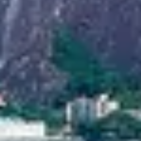
Newsletter
Standard
Newsletter
Oferta
zilei
Newsletter
Corporate
Hai
sa