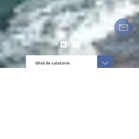
Ghid de calatorie
Eturia
America Latina
Brazilia
Ce iti recomandam
Despre destinatie
Ce ai de vizitat
Afla cum e vremea