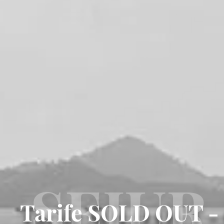
dpo@eturia.ro
SEJUR
Tarife SOLD OUT - O