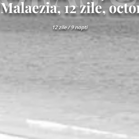
Malaezia, 12 zile, oct
12 zile / 9 nopti