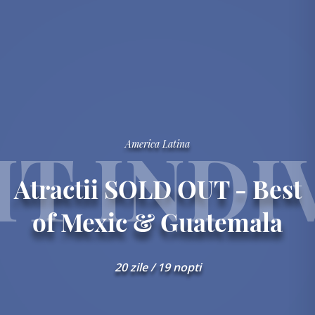
IT INDI
America Latina
Atractii SOLD OUT - Best
of Mexic & Guatemala
20 zile / 19 nopti