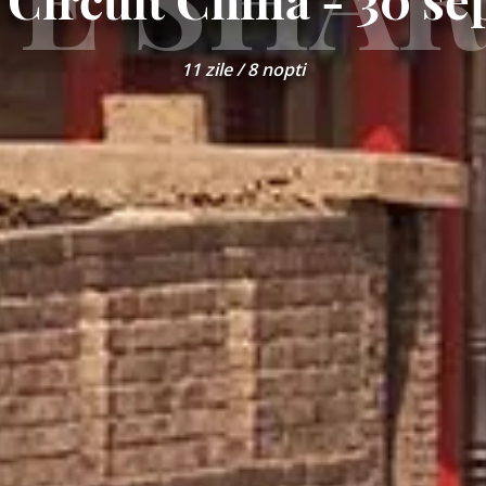
11 zile / 8 nopti