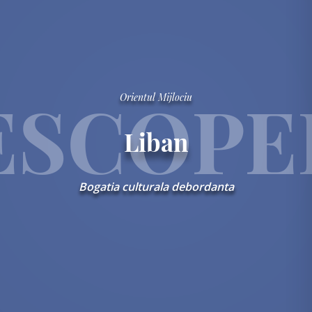
sms,
oferte
personalizate
.
dl
ESCOPE
Orientul Mijlociu
na
Liban
/
ra
Bogatia culturala debordanta
Nume
Prenume