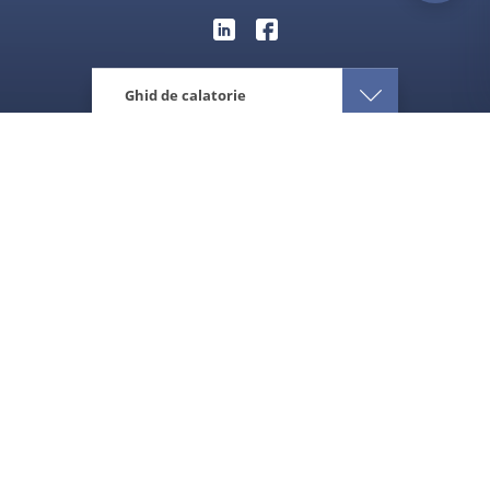
Ghid de calatorie
Eturia
Europa
Italia
Cand sa vizitezi Italia
Despre destinatie
Ce ai de vizitat
Afla cum e vremea
Sfaturi de calatorie
Ce iti recomandam
Prin ochii nostri