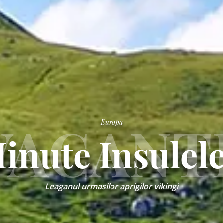
VACANT
Europa
inute Insulel
Leaganul urmasilor aprigilor vikingi