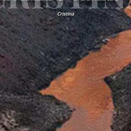
Cristina