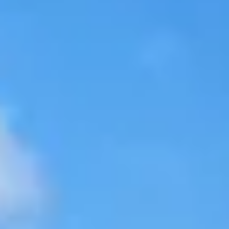
Newsletter
Oferta
zilei
Newsletter