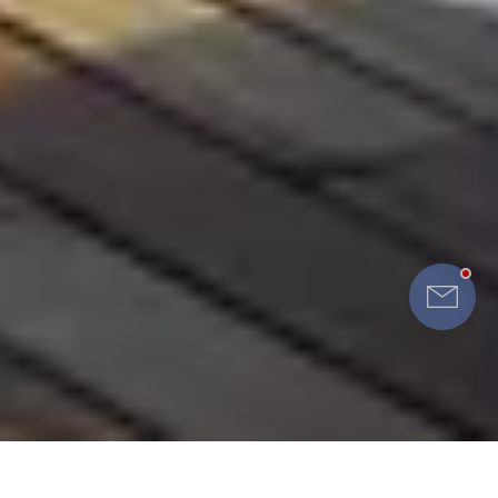
Eturia
Testimoniale clienti
Impresii Mauritius - aprilie