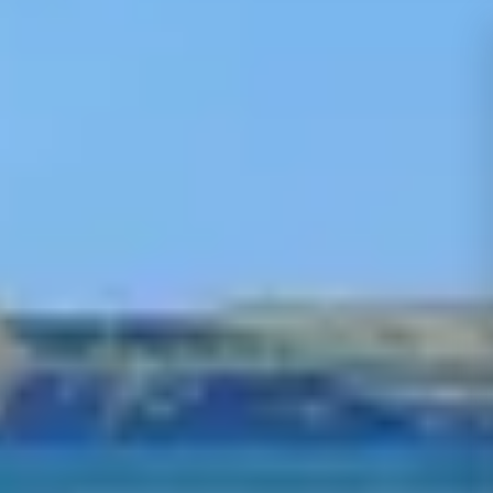
Newsletter
Standard
Newsletter
Oferta
zilei
Newsletter
Corporate
Hai
sa