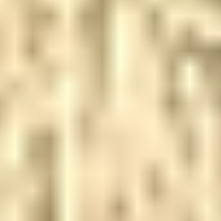
Newsletter
Standard
Newsletter
Oferta
zilei
Newsletter
Corporate
Hai
sa