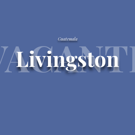
VACANT
Guatemala
Livingston