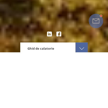
Ghid de calatorie
Eturia
Europa
Danemarca
Atractii Danemarca
Despre destinatie
Ce ai de vizitat
Afla cum e vremea