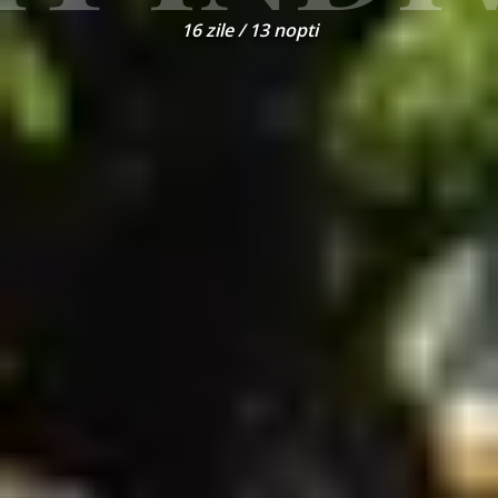
16 zile / 13 nopti